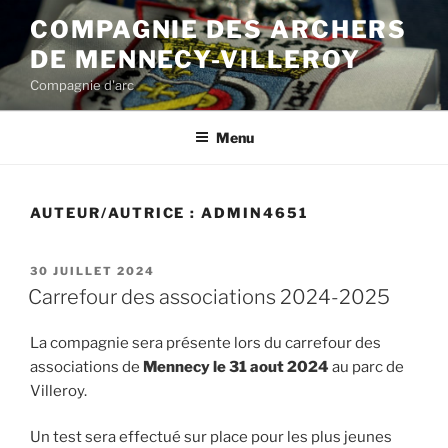
Aller
COMPAGNIE DES ARCHERS
au
DE MENNECY-VILLEROY
contenu
principal
Compagnie d'arc
Menu
AUTEUR/AUTRICE :
ADMIN4651
PUBLIÉ
30 JUILLET 2024
LE
Carrefour des associations 2024-2025
La compagnie sera présente lors du carrefour des
associations de
Mennecy le 31 aout 2024
au parc de
Villeroy.
Un test sera effectué sur place pour les plus jeunes