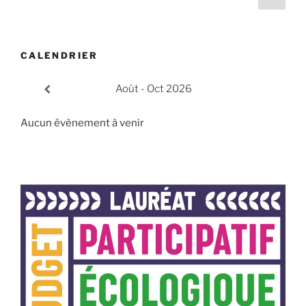
suiv
des
publications
CALENDRIER
Août - Oct 2026
Aucun évènement à venir