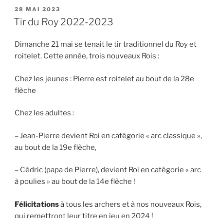
PUBLIÉ
28 MAI 2023
LE
Tir du Roy 2022-2023
Dimanche 21 mai se tenait le tir traditionnel du Roy et
roitelet. Cette année, trois nouveaux Rois :
Chez les jeunes : Pierre est roitelet au bout de la 28e
flèche
Chez les adultes :
– Jean-Pierre devient Roi en catégorie « arc classique »,
au bout de la 19e flèche,
– Cédric (papa de Pierre), devient Roi en catégorie « arc
à poulies » au bout de la 14e flèche !
Félicitations
à tous les archers et à nos nouveaux Rois,
qui remettront leur titre en jeu en 2024 !